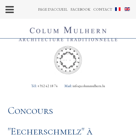
PAGE D'ACCUEIL
FACEBOOK
CONTACT
Tél:
+352 42 18 74
Mail:
info@colummulhern.lu
Concours
"Eecherschmelz" à