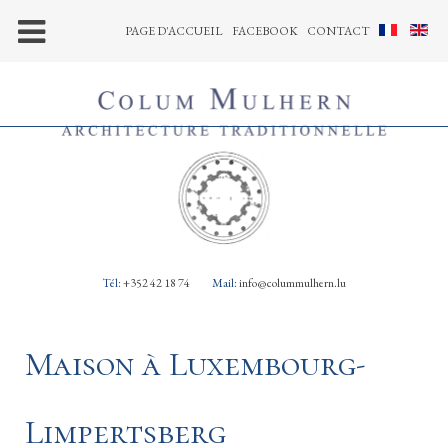
PAGE D'ACCUEIL
FACEBOOK
CONTACT
Tél:
+352 42 18 74
Mail:
info@colummulhern.lu
Maison à Luxembourg-
Limpertsberg